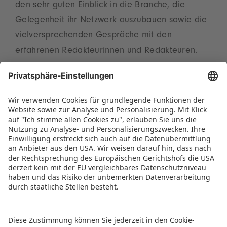
den sehr guten Einblick in die Branche, die
Gelegenheit ihr Netzwerk auszubauen sowie die
vielversprechenden Gespräche mit den
erfahrenen Redakteurinnen und Redakteuren.
„Die Tatsache, dass rund 90 Prozent planen, im
kommenden Jahr wieder dabei zu sein,
verdeutlicht die Relevanz der Veranstaltung. Wir
freuen uns auf zahlreiche neue Spielideen“, fasst
Christian Ulrich, Sprecher des Vorstands der
Spielwarenmesse eG, zusammen.
PRESSEMITTEILUNG ALS PDF HERUNTERLADEN