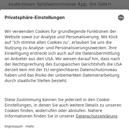
kostenlosen Spielwarenmesse App. Sie liefert
zudem wertvolle Tipps für den Aufenthalt in der
ToyCity Nürnberg.
Eine Übersicht zu allen relevanten Themen rund
um den Besuch der Spielwarenmesse bietet die
Webseite
www.spielwarenmesse.de/besuchen
.
PRESSEMITTEILUNG ALS PDF HERUNTERLADEN
ZURÜCK ZUR ÜBERSICHTSSEITE