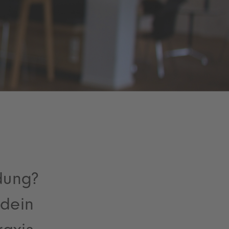
dung?
 dein