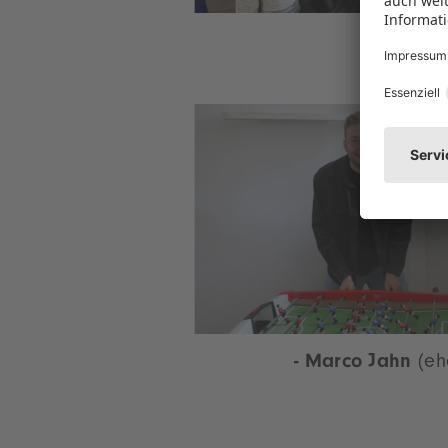
- Marco Jahn
(eh