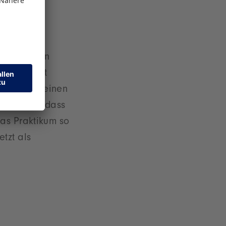
ch in allen
 und selbst
am nimmt einen
o gut auf, dass
das Praktikum so
etzt als