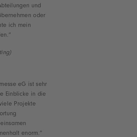
 Abteilungen und
e übernehmen oder
nte ich mein
fen.”
ing)
messe eG ist sehr
 Einblicke in die
viele Projekte
ortung
meinsamen
mmenhalt enorm.”