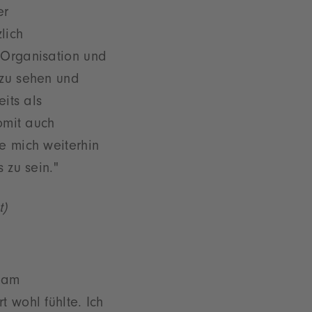
er
lich
 Organisation und
 zu sehen und
eits als
omit auch
e mich weiterhin
 zu sein."
t)
Team
 wohl fühlte. Ich