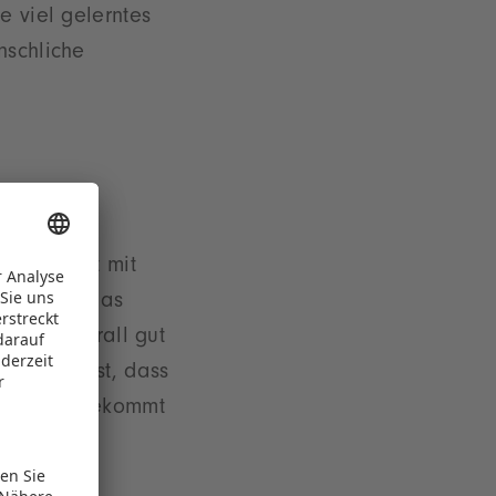
e viel gelerntes
nschliche
ann direkt mit
tart war. Das
 wird überall gut
s finde ist, dass
ertragen bekommt
te hat.”