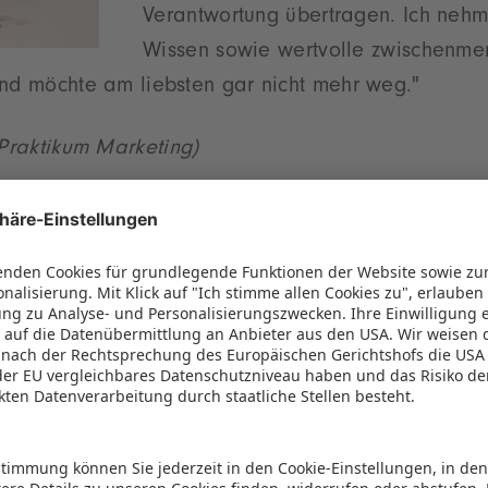
Verantwortung übertragen. Ich nehm
Wissen sowie wertvolle zwischenme
und möchte am liebsten gar nicht mehr weg."
Praktikum Marketing)
“Meine Zeit als Duale Studentin beg
der Insights-X, was ein sehr cooler S
Team hier ist wirklich super und man
aufgenommen. Was ich sehr besonder
man sehr schnell Verantwortung üb
und auch schon direkt eigene Projek