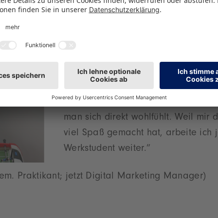
- Hanna Schüßler
(Duales Studium)
“Während meines Praktikums durfte i
Bereichen des Marketings mitwirken
Verantwortung übernehmen. Das Te
am und abseits des Arbeitsplatzes s
man sich direkt wohlfühlt. Weil mir 
viel Spaß gemacht hat, arbeite ich j
Werkstudent weiter.”
em. Praktikant; jetzt Digital Marketing Manager)