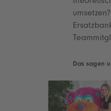
theoretis
umsetzen? 
Ersatzban
Teammitgl
Das sagen u