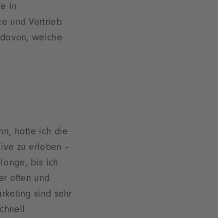
ke in
ce und Vertrieb
g davon, welche
n, hatte ich die
ive zu erleben –
lange, bis ich
er offen und
rketing sind sehr
chnell