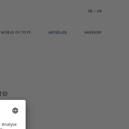
DE
/
EN
WORLD OF TOYS
AKTUELLES
KARRIERE
re
n