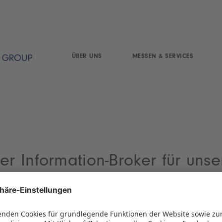
ÜBER UNS
MESSEN & SERVICES
er Information-Broker für unse
ir liefern 365 Tage im Jahr
onen rund um unsere betreute