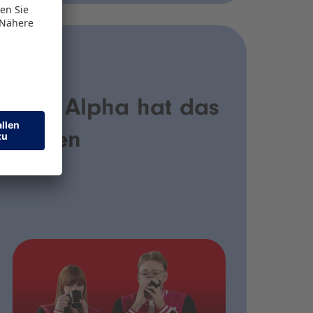
PODCAST
Gen Alpha hat das
Sagen