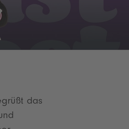
grüßt das
und