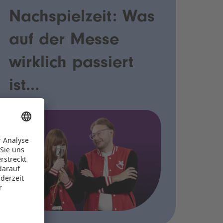
Nachspielzeit: Was
auf der Messe
wirklich passiert
ist...