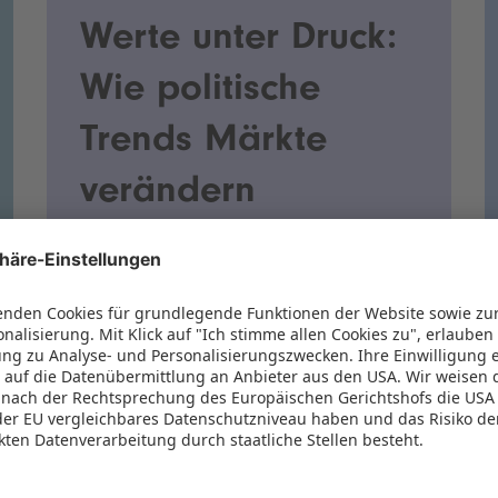
Werte unter Druck:
Wie politische
Trends Märkte
verändern