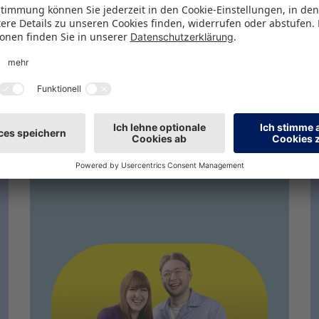
PODCAST
Next Level Play:
Die ToyTrends 2026