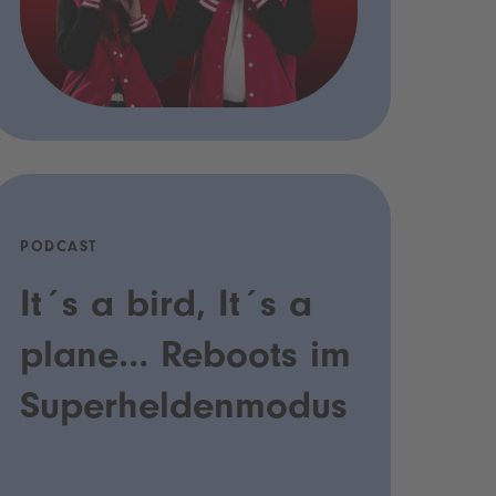
PODCAST
It´s a bird, It´s a
plane… Reboots im
Superheldenmodus