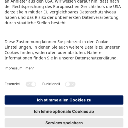
HINWEISGEBERSCHUTZ
IMPRESSUM
DATENSCHUTZ
KONTAKT
© Spielwarenmesse eG, Herderstraße 7, 90427 Nürnberg