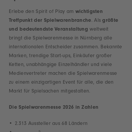
Erlebe den Spirit of Play am
wichtigsten
Treffpunkt der Spielwarenbranche
. Als
größte
und bedeutendste Veranstaltung
weltweit
bringt die Spielwarenmesse in Nürnberg alle
internationalen Entscheider zusammen. Bekannte
Marken, trendige Start-ups, Einkäufer großer
Ketten, unabhängige Einzelhändler und viele
Medienvertreter machen die Spielwarenmesse
zu einem einzigartigen Event für alle, die den
Markt für Spielsachen mitgestalten.
Die Spielwarenmesse 2026 in Zahlen
2.313 Aussteller aus 68 Ländern