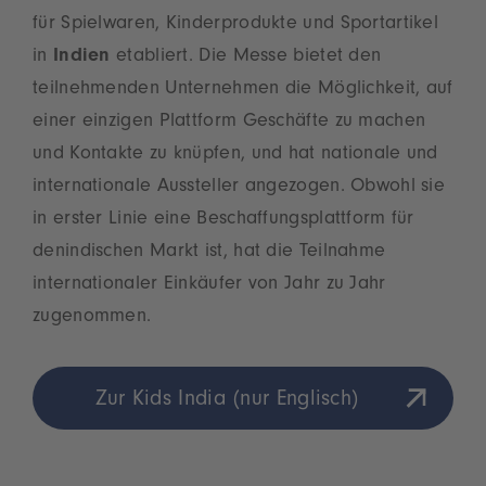
für Spielwaren, Kinderprodukte und Sportartikel
in
Indien
etabliert. Die Messe bietet den
teilnehmenden Unternehmen die Möglichkeit, auf
einer einzigen Plattform Geschäfte zu machen
und Kontakte zu knüpfen, und hat nationale und
internationale Aussteller angezogen. Obwohl sie
in erster Linie eine Beschaffungsplattform für
denindischen Markt ist, hat die Teilnahme
internationaler Einkäufer von Jahr zu Jahr
zugenommen.
Zur Kids India (nur Englisch)