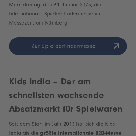
Messefreitag, den 31. Januar 2025, die
Internationale Spieleerfindermesse im
Messezentrum Nürnberg.
Zur Spieleerfindermesse
Kids India – Der am
schnellsten wachsende
Absatzmarkt für Spielwaren
Seit dem Start im Jahr 2013 hat sich die Kids
India als die
größte internationale B2B-Messe