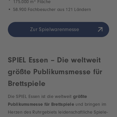
2
175.000 m
Fläche
58.900 Fachbesucher aus 121 Ländern
Zur Spielwarenmesse
SPIEL Essen – Die weltweit
größte Publikumsmesse für
Brettspiele
Die SPIEL Essen ist die weltweit
größte
Publikumsmesse für Brettspiele
und bringen im
Herzen des Ruhrgebiets leidenschaftliche Spiele-