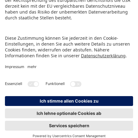
HINWEISGEBERSCHUTZ
IMPRESSUM
DATENSCHUTZ
KONTAKT
© Spielwarenmesse eG, Herderstraße 7, 90427 Nürnberg