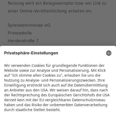
Nutzung wird ein Belegexemplar bzw. ein Link zu
einer Online-Veröffentlichung erbeten an:
Spielwarenmesse eG
Pressestelle
Herderstraße 7
90427 Nürnberg
presse(at)spielwarenmesse.de
3. Verwendung Allgemeiner
Geschäftsbedingungen
Allgemeine Geschäftsbedingungen und weitere
nach der
Dienstleistungsinformationspflichtenverordnung