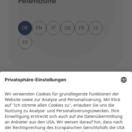
Feierlaune
IT
ZH
FR
JA
DE
EN
ES
PRESSE & NEWS I 12.01.2026