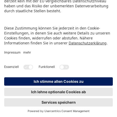
Trends und Themen im
Blick: Medien-Highlights
zur Spielwarenmesse
DE
EN