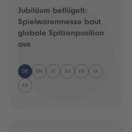
Jubiläum beflügelt:
Spielwarenmesse baut
globale Spitzenposition
aus
IT
ES
FR
JA
DE
EN
ZH