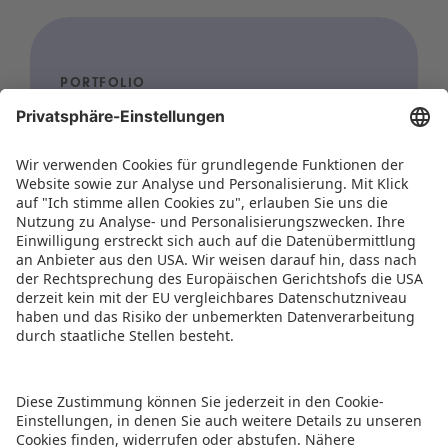
PORTFOLIO
Kids India – Indiens
führende B2B-Messe für
Spielwaren