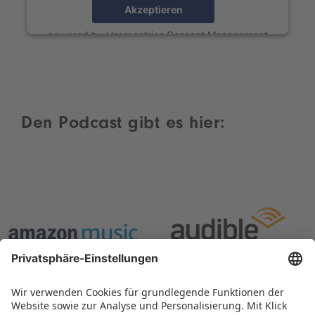
Akzeptieren
powered by
Usercentrics Consent Management
Platform
Den Podcast gibt es hier: