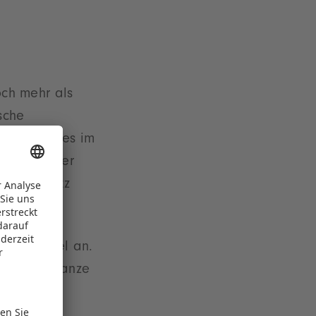
och mehr als
sche
und das alles im
tzdem sicher
e man trotz
 für Mattel an.
g für die ganze
ch?