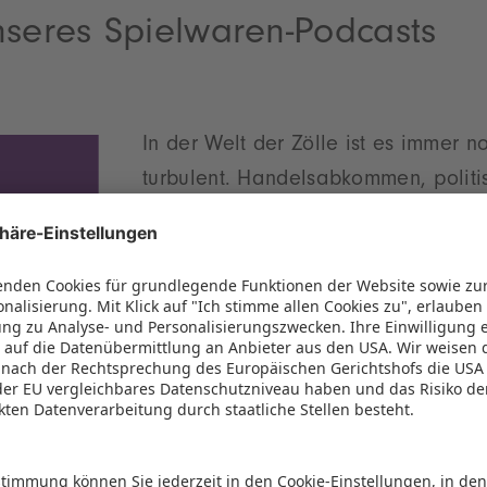
nseres Spielwaren-Podcasts
In der Welt der Zölle ist es immer n
turbulent. Handelsabkommen, politi
Entwicklungen, neue Vorschriften – 
Stundentakt. Aber wie kann man tro
weiterarbeiten? Wir geben Tipps, wi
Unsicherheit handlungsfähig bleibt.
LeBron James tritt als „Kenbassador“
eil einer spannenden Strategie – mit Signalwirkun
hat es mit der “The Shape of Play” - Studie auf si