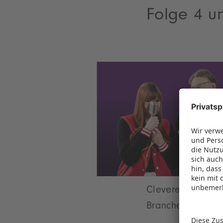
Folge 4 u
Clevere PR oder T
Branche? Und was 