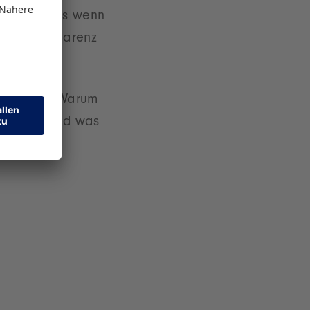
s? Besonders wenn
ung, Transparenz
 in Essen. Warum
ient hat und was