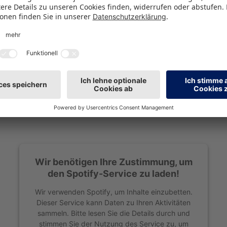
uen TikTok Shop? Er boomt – aber zu welchem Prei
uppe werden, stellt sich die Frage nach Verantwort
wir noch einen Blick nach vorne – zur BRANDmate
ls Networking-Hotspot einen Platz im Kalender verd
, erfahrt ihr natürlich auch bei uns.
Wir benötigen Ihre Zustimmung, um
den Spotify-Service zu laden!
Wir verwenden Spotify, um Inhalte einzubetten.
Dieser Service kann Daten zu Ihren Aktivitäten
sammeln. Bitte lesen Sie die Details durch und
stimmen Sie der Nutzung des Service zu, um