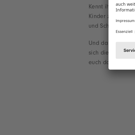
Kennt ihr den ne
Kinder zur Zielgr
und Schutz.
Und dann werfen 
sich die Messe a
euch dort erwartet