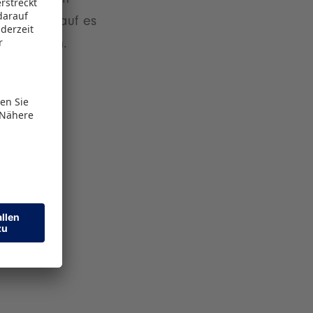
branche von
perte, worauf es
olg führen.