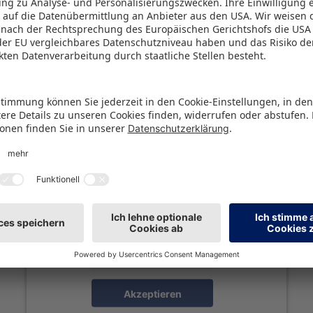
age, warum auch Unternehmen aus der Spielwaren
i Twitch profitieren können. Außerdem erklärt der Ex
 Wesentlichen ankommt und welche Inhalte zum Erf
Wir benötigen Ihre Zustimmung, um
den Spotify-Service zu laden!
Wir verwenden Spotify, um Inhalte einzubetten.
Dieser Service kann Daten zu Ihren Aktivitäten
sammeln. Bitte lesen Sie die Details durch und
stimmen Sie der Nutzung des Service zu, um
diese Inhalte anzuzeigen.
Mehr Informationen
Akzeptieren