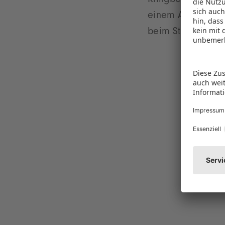
Klingberg die Fr
einem Auftritt be
beim Streamen im