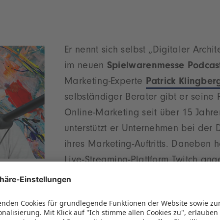
Er nennt sich selbst „Digitaler Archit
im neuen
Spielwarenmesse Podcas
Marketing-Experte
Patrick Klingber
selbständiger Berater gibt er seine 
Online-Marketing seit über 15 Jahre
unterstützt er Unternehmen bei der D
ihres Marketing-Auftritts. Daneben h
Live-Streaming-Plattform
Twitch
ange
ein wöchentliches Coaching-Format „#Onlinemarket
Marco Jahn von der Spielwarenmesse eG beantwort