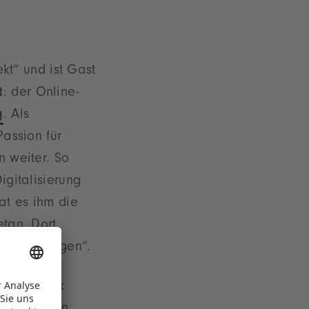
ekt“ und ist Gast
t
: der Online-
g
. Als
Passion für
n weiter. So
igitalisierung
at es ihm die
tan. Dort
ing am Morgen“.
et Patrick