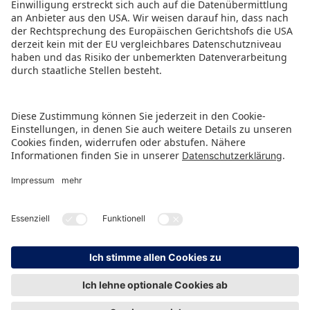
www.brandmate.events
.
PRESSEMITTEILUNG ALS PDF HERUNTERLADEN
ZURÜCK ZUR ÜBERSICHTSSEITE
HINWEISGEBERSCHUTZ
IMPRESSUM
DATENSCHUTZ
KONTAKT