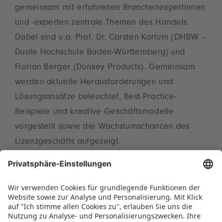
gemeinsam mit erfahrenen Branchenexpertinnen
und -experten zentrale Themen des Handels.
Dabei sind u.a. Prof. Dr. Carsten Kortum (DHBW –
Duale Hochschule Baden-Württemberg) und
Florian Berger (Donkey Products). Gemeinsam
werden aktuelle Herausforderungen und
Lösungsansätze beleuchtet, Best-Practice-
Beispiele und kreative Geschäftsmodelle
vorgestellt sowie die Wachstumschancen des
Lizenzgeschäfts aufgezeigt.
Das vollständige Programm der BRANDmate
sowie Informationen zur Anmeldung für die
Round Tables am Retail Day finden Interessierte
auf der offiziellen Webseite: