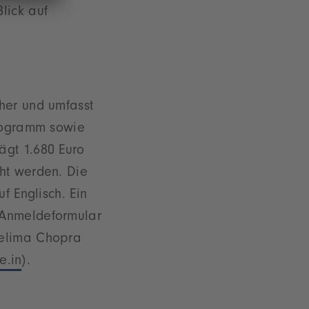
lick auf
her und umfasst
programm sowie
ägt 1.680 Euro
ht werden. Die
f Englisch. Ein
 Anmeldeformular
eelima Chopra
e.in
).