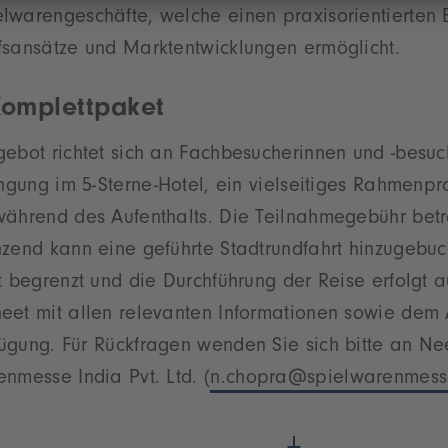
lwarengeschäfte, welche einen praxisorientierten B
fsansätze und Marktentwicklungen ermöglicht.
 Komplettpaket
gebot richtet sich an Fachbesucherinnen und -besuc
ringung im 5-Sterne-Hotel, ein vielseitiges Rahmen
während des Aufenthalts. Die Teilnahmegebühr betr
nzend kann eine geführte Stadtrundfahrt hinzugebuc
t begrenzt und die Durchführung der Reise erfolgt au
eet mit allen relevanten Informationen sowie dem
fügung. Für Rückfragen wenden Sie sich bitte an N
nmesse India Pvt. Ltd. (
n.chopra@spielwarenmess