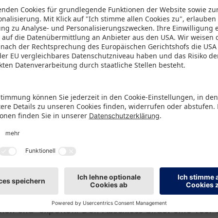
genheit, sich intensiv mit einem der dynamischsten
 der Welt auseinanderzusetzen – praxisnah, verne
i steht die Ausrichtung auf die Bedürfnisse der Te
einen maximalen Mehrwert zu gewährleisten“, resümi
ssprecher der Spielwarenmesse eG. Den Auftakt bil
Empfang mit anschließendem geführtem Messerundgan
ie Teilnehmenden aktuelle Trends, „Made in India“-
teure kennenlernen. Persönlich vereinbarte B2B-Me
 runden den Tag ab. Am 7. Oktober stehen versch
 dem Programm, bei denen die Delegation direkt vo
ktionsprozesse erhält. Der 8. Oktober widmet sich
sumverhalten: In einem Workshop werden rechtlich
beleuchtet, gefolgt von einer Paneldiskussion mit
nen und -experten. Den Abschluss bildet eine Tour 