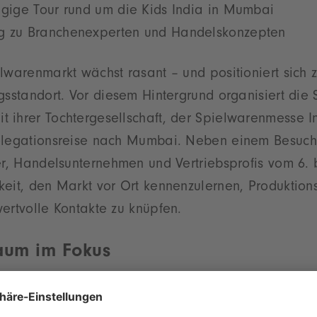
tägige Tour rund um die Kids India in Mumbai
ng zu Branchenexperten und Handelskonzepten
elwarenmarkt wächst rasant – und positioniert sich
gsstandort. Vor diesem Hintergrund organisiert di
ihrer Tochtergesellschaft, der Spielwarenmesse Ind
elegationsreise nach Mumbai. Neben einem Besuch 
er, Handelsunternehmen und Vertriebsprofis vom 6. 
eit, den Markt vor Ort kennenzulernen, Produktions
wertvolle Kontakte zu knüpfen.
raum im Fokus
erte Programm eröffnet fundierte Einblicke in die
tte des indischen Spielwarenmarkts. „Diese Reise b