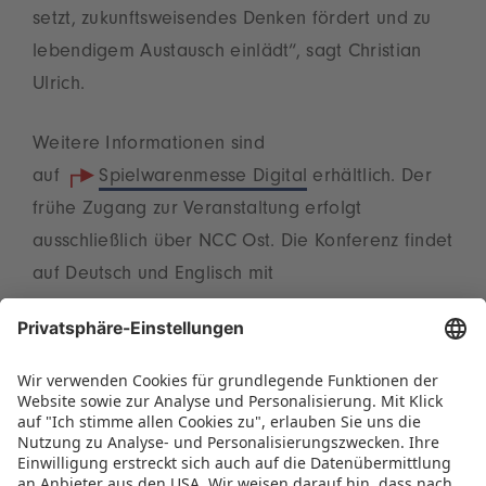
setzt, zukunftsweisendes Denken fördert und zu
lebendigem Austausch einlädt“, sagt Christian
Ulrich.
Weitere Informationen sind
auf
Spielwarenmesse Digital
erhältlich. Der
frühe Zugang zur Veranstaltung erfolgt
ausschließlich über NCC Ost. Die Konferenz findet
auf Deutsch und Englisch mit
Simultanübersetzung statt. Die Teilnahme ist
kostenfrei – um Anmeldung wird bis 9. Januar
per Mail gebeten (
presse@spielwarenmesse.de
).
Die Value of Play Conference wird durch den
Deutschen Verband der Spielwarenindustrie
(DVSI) unterstützt.