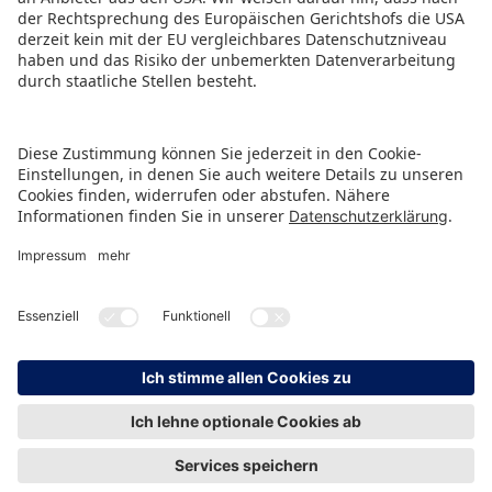
PRESSEMITTEILUNG ALS PDF HERUNTERLADEN
ZURÜCK ZUR ÜBERSICHTSSEITE
HINWEISGEBERSCHUTZ
IMPRESSUM
DATENSCHUTZ
KONTAKT
© Spielwarenmesse eG, Herderstraße 7, 90427 Nürnberg