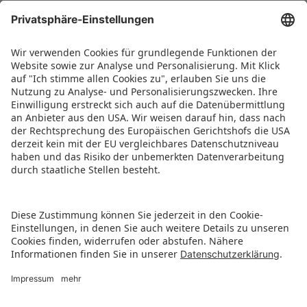
die Möglichkeit, Favoriten zu markieren und zu
sortieren. Ab dem 4. September wird die
Anwendung in allen App-Stores zum Download
bereitstehen. Die Brettspielmesse hat von
Donnerstag bis Samstag von 10 bis 19 Uhr sowie
am Sonntag bis 18 Uhr geöffnet.
PRESSEMITTEILUNG ALS PDF HERUNTERLADEN
ZURÜCK ZUR ÜBERSICHTSSEITE