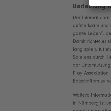
Bedeutung d
Der Internationa
aufmerksam und lä
ganze Leben“, be
Damit richtet er
lang spielt, tut 
Spielens durch 14
der Unterstützung
Play Association,
Botschaftern zu v
Weitere Informat
in Nürnberg ist u