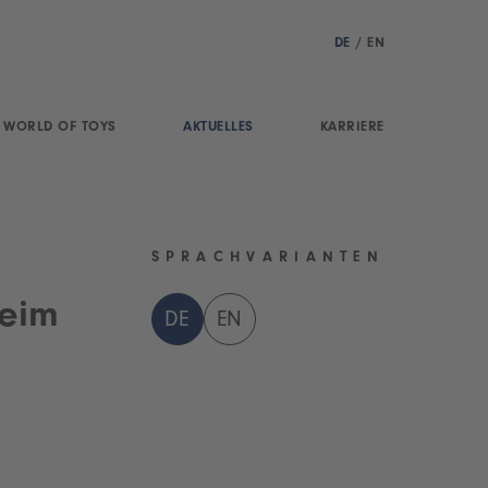
DE
/
EN
WORLD OF TOYS
AKTUELLES
KARRIERE
SPRACHVARIANTEN
beim
DE
EN