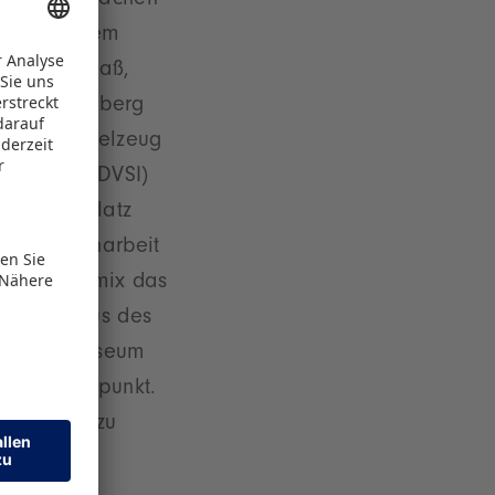
as zum Mitmachen
zwischen dem
, Bastelspaß,
iothek Nürnberg
svollen Spielzeug
ndustrie (DVSI)
 Egidienplatz
n Zusammenarbeit
l Ultra Comix das
ert das Haus des
Spielzeugmuseum
 den Mittelpunkt.
le Preise zu