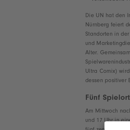
Die UN hat den I
Nürnberg feiert 
Standorten in de
und Marketingdien
Alter. Gemeinsam
Spielwarenindust
Ultra Comix) wird
dessen positiver 
Fünf Spielor
Am Mittwoch nach
und 17 Uhr in ein