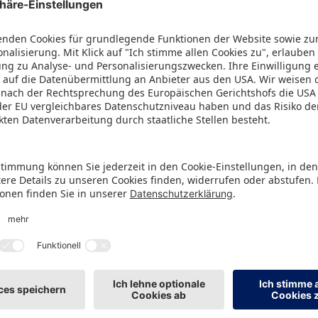
rten gibt es ein abwechslungsreiches Programm, d
nlädt. Bei den Aktionen der Spielwarenmesse eG 
Sebald erwartet die Gäste eine Mischung aus Action
len sowie Denkaufgaben im Exit-Zelt. Die Stadtbibl
iteraTouren-App zur Spurensuche nach dem geheimni
erplatz sorgt der Deutsche Verband der Spielwareni
d Spielfahrzeugen für jede Menge Outdoor-Spaß. Am
limamobil spielerisch Umweltwissen – eine Aktion i
 Spiels. Im Pellerhof ergänzt der Spielwarenhande
chslungsreichen Outdoor-Spielen. Gleichzeitig fei
hrige Jubiläum des Deutschen Spielearchivs. Das 
rachten Lieblingsspielzeuge bei einer Fotoaktion in
rdem beim Glücksrad der Fair Toys Organisation tol