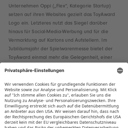
Unternehmen Oppi („Flex“, Kategorie Startup)
setzen auf ihren Websites gezielt das ToyAward
Logo ein. Letzteres nutzt das Siegel darüber
hinaus für Social-Media-Werbung und für die
Vermarktung auf Kartons und Aufstellern. Im
Jubiläumsjahr der Spielwarenmesse bietet der
ToyAward einmal mehr die Gelegenheit, einer
herausragenden Produktinnovation zum
Durchbruch zu verhelfen.
Weitere Informationen zum Neuheitenpreis und
die bisherigen Preisträger finden Sie auf der
offiziellen Website:
www.toyaward.de
.