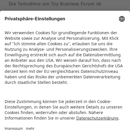
Die Teilnahme am Toy Business Forum ist
kostenlos. Eine Voranmeldung ist nicht
erforderlich. Alle Vorträge werden simultan auf
Deutsch/Englisch angeboten. Das komplette
Programm des Toy Business Forum ist
unter
www.spielwarenmesse.de/toybusinessforum
zu finden.
PRESSEMITTEILUNG ALS PDF HERUNTERLADEN
ZURÜCK ZUR ÜBERSICHTSSEITE