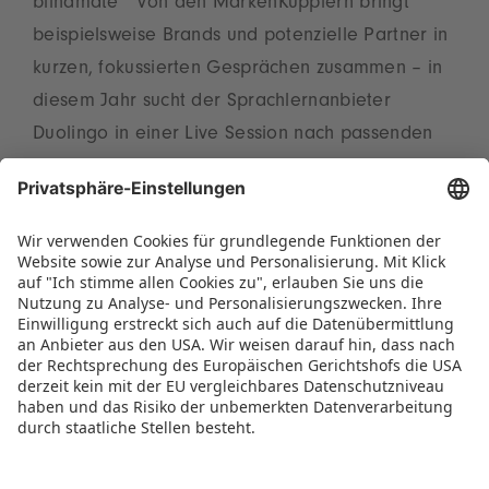
blindmate
von den MarkenKupplern bringt
beispielsweise Brands und potenzielle Partner in
kurzen, fokussierten Gesprächen zusammen – in
diesem Jahr sucht der Sprachlernanbieter
Duolingo in einer Live Session nach passenden
Matches. Den ersten Veranstaltungsabend
können alle gemeinsam bei der großen Live
Party mit der Urban Club Band ausklingen lassen.
Das detaillierte Programm sowie Tickets sind
online unter
www.brandmania.events
zu
finden.
PRESSEMITTEILUNG ALS PDF HERUNTERLADEN