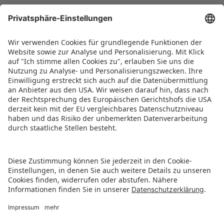
startet am 14. Juli, Anmeldeschluss ist Ende
September. Alle World of Toys Aussteller
erhalten länderübergreifend ein Rundum-
Sorglos-Paket mit schlüsselfertigem Stand,
Marketingmaßnahmen sowie persönlicher
Betreuung vor, während und nach der Messe.
PRESSETICKER ALS PDF HERUNTERLADEN
ZURÜCK ZUR ÜBERSICHTSSEITE