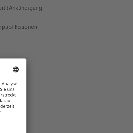
eit (Ankündigung
hpublikationen
en
on Centre