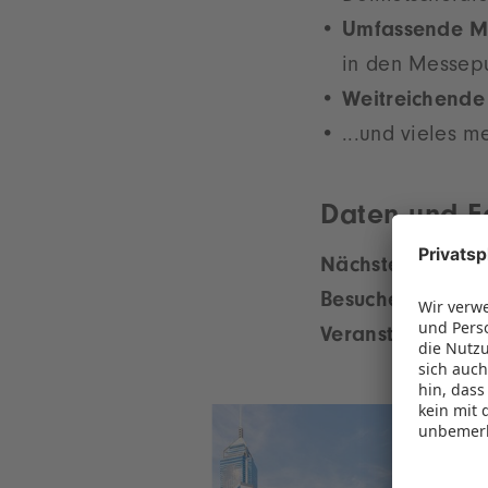
Umfassende M
in den Messepu
Weitreichende
...und vieles m
Daten und F
Nächste HKTDC 
Besucher:
nur für
Veranstalter:
Hon