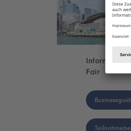
Information
Fair
Businessgui
Teilnahmeb