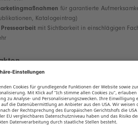
arketingmaßnahmen
für garantierte Aufmerksamk
blikationen, Katalogeintrag)
 Pressearbeit
mit Sichtbarkeit in einschlägigen Fac
ehr
akten
Hong Kong Toys & Games Fair:
11. – 14. Jan 2027
 registrierte Fachbesucher, kein Zutritt unter 18 Jahr
g Kong Trade Development Council
Veranstaltungsort
Hong Kong Convention and Exhibiti