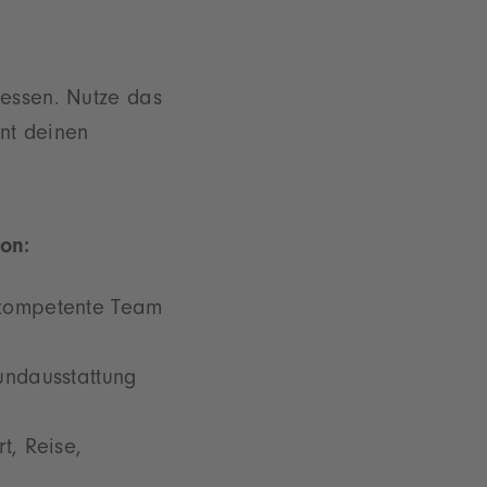
messen. Nutze das
nt deinen
ion:
kompetente Team
undausstattung
t, Reise,