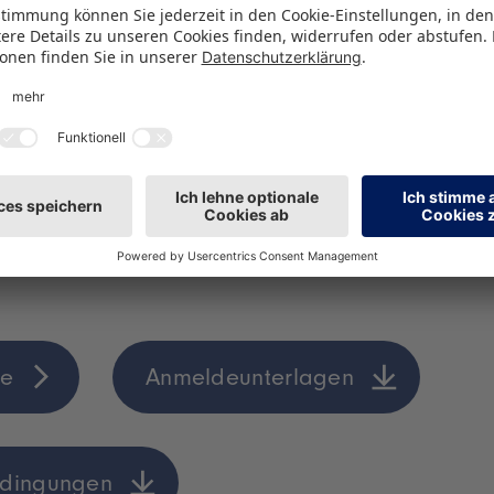
1 Expo Drive Wan Chai, Hongkong
Erfahre mehr über die Hong Kong T
en und Downloads zur Hong Kong To
de
Anmeldeunterlagen
edingungen