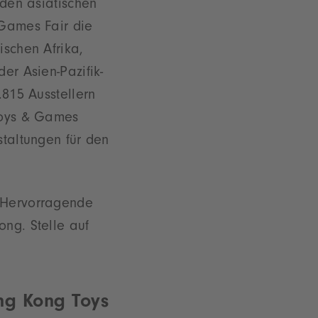
 den asiatischen
 Games Fair die
schen Afrika,
er Asien-Pazifik-
.815 Ausstellern
Toys & Games
taltungen für den
? Hervorragende
ong. Stelle auf
ong Kong Toys