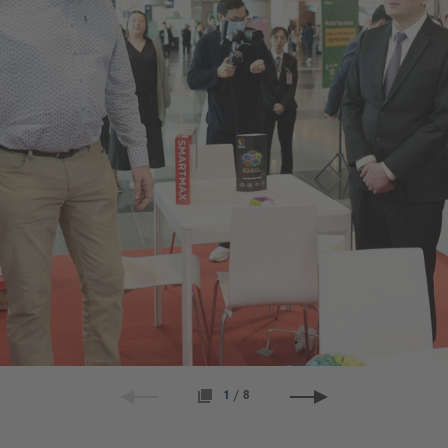
1
/
8