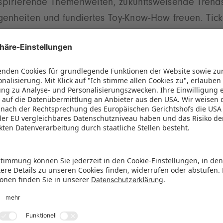
nspirierende Themenwelten, zukunftsweisende Trends,
nheiten und fundiertes Toy-Know-How freuen. Ticke
n und Fachbesucher mit entsprechendem Nachweis 
hop
erhältlich,
ist nicht möglich. Das E-Ticket berechtigt während 
zung des öffentlichen Nahverkehrs im gesamten VG
e bequeme An- und Abreise.
 und nachhaltig anreisen
n steht auch wieder der beliebte Spielwarenmesse
rbindet den Flughafen München direkt mit dem Mes
nfache Fahrt kostet 35 Euro und ist bis jeweils 14 
spielwarenmesse.de/de/bus
buchbar. Für eine nac
t die Spielwarenmesse exklusive DB-Event-Tickets 