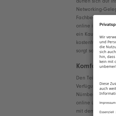
dürfen sich auf i
Networking-Gelege
Fachbesucherinne
online im
Tickets
ein Kauf vor Ort 
kostenfreien Nut
sorgt so für ein
Komfortabel
Den Teilnehmende
Verfügung. Er ve
Nürnberg. Eine ei
online über
www.
mit dem Zug biete