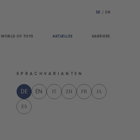
DE
/
EN
WORLD OF TOYS
AKTUELLES
KARRIERE
SPRACHVARIANTEN
IT
ZH
FR
JA
DE
EN
ES