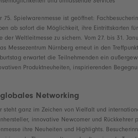
reisemöglichkeiten und umfassende Services
ur 75. Spielwarenmesse ist geöffnet: Fachbesucheri
n ab sofort die Möglichkeit, ihre Eintrittskarten für
der Weltleitmesse zu sichern. Vom 27. bis 31. Jan
das Messezentrum Nürnberg erneut in den Treffpunk
urtstag erwartet die Teilnehmenden ein außergew
novativen Produktneuheiten, inspirierenden Begegn
, globales Networking
 steht ganz im Zeichen von Vielfalt und internatio
nhersteller, innovative Newcomer und Rückkehrer p
enmesse ihre Neuheiten und Highlights. Besucherin