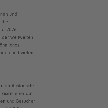
nnen und
 die
uar 2026
t der weltweiten
öhnliches
ungen und vielen
nalem Austausch:
räsentieren auf
nen und Besucher