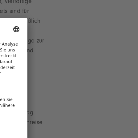
 vielfältige
ts sind für
ausschließlich
der Messetage zur
N-Gebiet und
 Bus zur
sezentrum
Uhr am Vortag
hhaltige Anreise
an. Diese