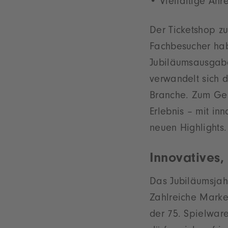
Vielfältige An
Der Ticketshop z
Fachbesucher habe
Jubiläumsausgabe 
verwandelt sich 
Branche. Zum Geb
Erlebnis – mit in
neuen Highlights.
Innovatives
Das Jubiläumsjahr
Zahlreiche Marke
der 75. Spielwar