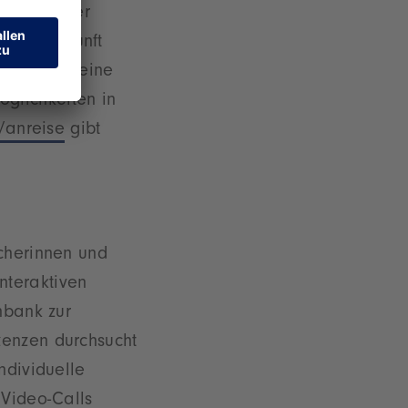
verkehr der
e Unterkunft
lugo, die eine
glichkeiten in
/anreise
gibt
ucherinnen und
nteraktiven
nbank zur
zenzen durchsucht
ndividuelle
 Video-Calls