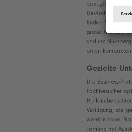
ermöglichen eine
Deutschen Bahn –
finden Besucheri
große Auswahl an
und um Nürnberg 
einen kompakten 
Gezielte Unt
Die Business-Plat
Fachbesucher opt
Hallenübersichten
Verfügung, die g
werden kann. Nach
Termine mit Ausst