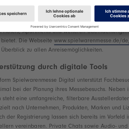
 klimafreundliche An- und Abreise im Nah- und Fern
 kombinierbar mit BahnCard-Rabatten. Die passend
nnen und Besucher über die Buchungsplattform Revo
 Hotels, Apartments und weiteren Übernachtungsmö
bietet. Die Webseite
www.spielwarenmesse.de/de
Überblick zu allen Anreisemöglichkeiten.
erstützung durch digitale Tools
tform Spielwarenmesse Digital unterstützt Fachbes
imal bei der Planung ihres Messebesuchs. Neben i
 steht eine umfangreiche, filterbare Ausstellerdate
ezielt nach Unternehmen, Produkten, Marken und Li
 der Registrierung lassen sich bereits im Vorfeld i
ellern vereinbaren. Private Chats sowie Audio- und