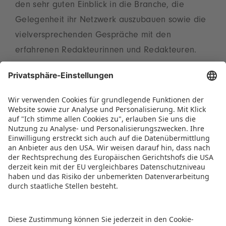
den sehr guten Einblick in die Branche, die
Gelegenheit ihr Netzwerk auszubauen sowie die
vielversprechenden Gespräche mit den
erfahrenen Redakteurinnen und Redakteuren.
„Die Tatsache, dass rund 90 Prozent planen, im
kommenden Jahr wieder dabei zu sein,
verdeutlicht die Relevanz der Veranstaltung. Wir
freuen uns auf zahlreiche neue Spielideen“, fasst
Christian Ulrich, Sprecher des Vorstands der
Spielwarenmesse eG, zusammen.
PRESSEMITTEILUNG ALS PDF HERUNTERLADEN