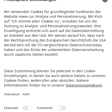
Jane Wong
(Journalistin, TOY INDUSTRY, China)
Weitere Informationen zu den Mitgliedern stehen
unter
www.spielwarenmesse.de/trendcommittee
zur Verfügung.
PRESSEMITTEILUNG ALS PDF HERUNTERLADEN
ZURÜCK ZUR ÜBERSICHTSSEITE