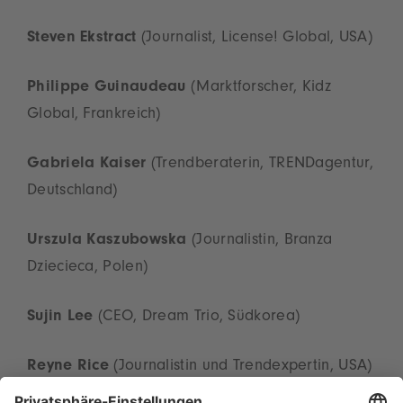
Steven Ekstract
(Journalist, License! Global, USA)
Philippe Guinaudeau
(Marktforscher, Kidz
Global, Frankreich)
Gabriela Kaiser
(Trendberaterin, TRENDagentur,
Deutschland)
Urszula Kaszubowska
(Journalistin, Branza
Dziecieca, Polen)
Sujin Lee
(CEO, Dream Trio, Südkorea)
Reyne Rice
(Journalistin und Trendexpertin, USA)