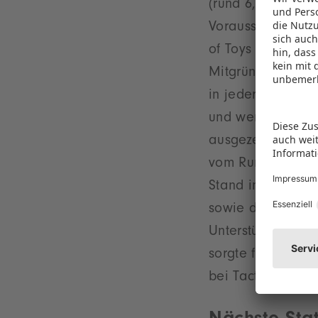
(rund 6,2 Mrd. Eu
Voraussetzungen f
of Toys Pavillon.
Mitgründer und C
in jeder Hinsicht
und wertvolle Ei
ausgezeichneten 
vom Rundum-Sorgl
Stand inklusive G
sowie die persön
Unterstützung vor
sorgte für eine r
bei Tactic Game