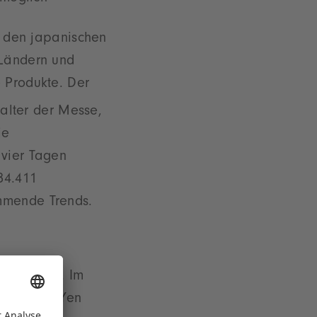
 den japanischen
 Ländern und
e Produkte. Der
alter der Messe,
ie
 vier Tagen
84.411
ommende Trends.
ial bereit. Im
er Billion Yen