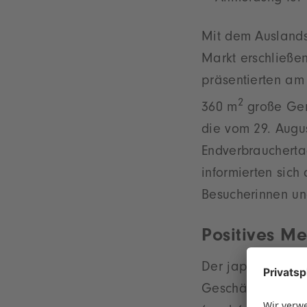
Mit dem Ausland
Markt erschließe
präsentierten am 
2
360 m
große Gem
die vom 29. Augus
Endverbrauchertag
informierten sic
Besucherinnen un
Positives M
Der japanische Sp
Geschäftsjahr 202