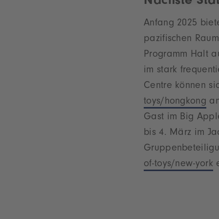
Nächste Sta
Anfang 2025 biete
pazifischen Raum 
Programm Halt au
im stark frequen
Centre können s
toys/hongkong
an
Gast im Big Appl
bis 4. März im Ja
Gruppenbeteiligu
of-toys/new-york
e