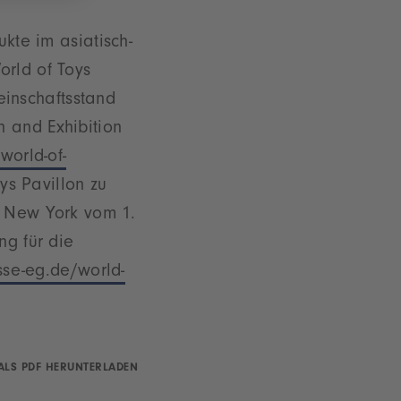
ukte im asiatisch-
orld of Toys
inschaftsstand
 and Exhibition
orld-of-
s Pavillon zu
r New York vom 1.
ng für die
se-eg.de/world-
ALS PDF HERUNTERLADEN