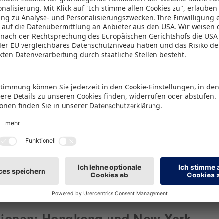
ro) und erzielte damit einen neuen Rekordwert. Bes
ür den Eintritt in diesen Wachstumsmarkt bot Ausst
 Ein äußert positives Messefazit zog Patrick Monaco
EO von Crafthub: „Unsere Erwartungen an die Teil
 erfüllt: Wir haben auf der Tokyo Toy Show wichtige
nblicke in den japanischen Markt gewonnen.“ Nebe
Lage des Gemeinschaftsstandes profitierten die Au
os-Paket der Spielwarenmesse eG. Es umfasste ein
rundausstattung, zahlreiche Organisations- und Mar
liche Betreuung vor Ort. „Die umfassende Kommuni
 und während der Messe erleichterte uns die Vorbe
eibungslose Teilnahme“, lobte Sami Viljanen, Expor
s Oy.