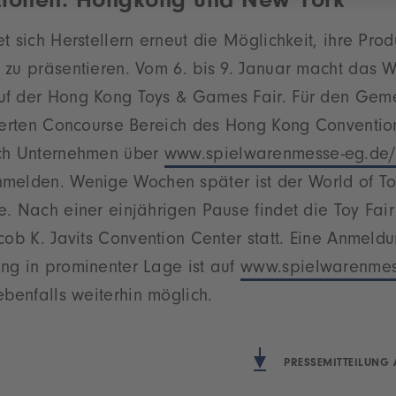
tionen: Hongkong und New York
t sich Herstellern erneut die Möglichkeit, ihre Prod
zu präsentieren. Vom 6. bis 9. Januar macht das W
f der Hong Kong Toys & Games Fair. Für den Geme
tierten Concourse Bereich des Hong Kong Convention
ich Unternehmen über
www.spielwarenmesse-eg.de/w
melden. Wenige Wochen später ist der World of Toy
e. Nach einer einjährigen Pause findet die Toy Fai
cob K. Javits Convention Center statt. Eine Anmeldu
ng in prominenter Lage ist auf
www.spielwarenmes
benfalls weiterhin möglich.
PRESSEMITTEILUNG 