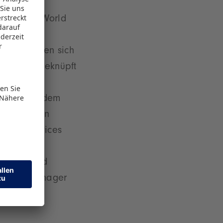
te
ellern der World
-Sorge,
nahme haben sich
 Kontakte geknüpft
n der
ssteller zudem
en fertigen
ketingservices
kation und
reitung und
t Sales Manager