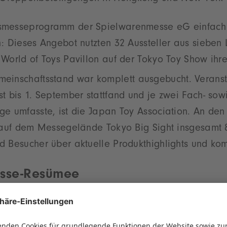
smesseprogramm der Spielwarenmesse eG einfach
n: Dieses Angebot nutzten 32 Aussteller aus sieben
World of Toys Pavillon auf der Tokyo Toy Show ihr
einschaftsstand war komplett ausgebucht. Veranst
t bis 1. September stattfand und je zwei Fach- sow
e umfasste, ist die Japan Toy Association. An den
h auf dem Messegelände Tokyo Big Sight insgesamt 
d Besucher über aktuelle Produkthighlights und k
esse-Resümee
ielwarenmarkt hält für Hersteller ein großes Potenz
3 überschritt der Markt erstmals die Marke von ein