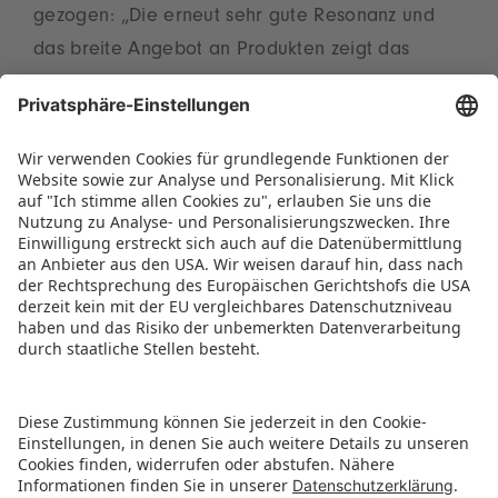
gezogen: „Die erneut sehr gute Resonanz und
das breite Angebot an Produkten zeigt das
immense Potenzial des indischen Markts. Die
Kids India hat ihre Rolle als hochwertigste
internationale Spielwarenmesse in Südasien
einmal mehr bewiesen und den Teilnehmenden
das Tor zum größten Spielwarennetzwerk der
Welt geöffnet.“
PRESSEINFORMATION ALS PDF HERUNTERLADEN