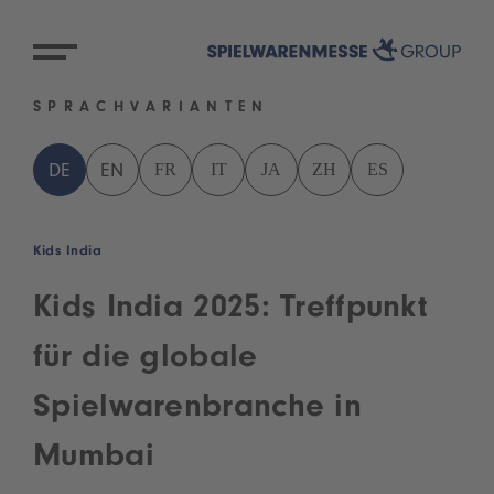
SPRACHVARIANTEN
FR
IT
JA
ZH
ES
DE
EN
Kids India
Kids India 2025: Treffpunkt
für die globale
Spielwarenbranche in
Mumbai