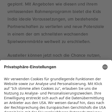
geplant. Mit Angeboten wie diesen und ihrem
umfassenden Rahmenprogramm bietet die Kids
India ideale Voraussetzungen, um bestehende
Partnerschaften zu vertiefen und neue Potenziale
in einem der am schnellsten wachsenden
Spielwarenmärkte weltweit zu erschließen.
Aussteller können jetzt noch die Chance nutzen,
Teil der diesjährigen Veranstaltung zu werden.
Alle Informationen und Anmeldemöglichkeiten
sind auf der offiziellen
Webseite
der Messe
zugänglich.