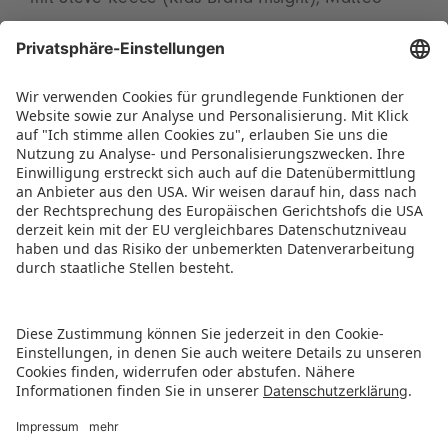
mit Steve Reece (Kids Brand Insight), Matteo
Vezzosi (Asia Toy & Play Association) und einem
indischen Spielwarenhersteller über
Markteintrittsstrategien und Indiens Potenzial als
Produktionsstandort. Im Anschluss laden das
Podium und Tanu Ailawadi zum lockeren Get-
together im Toy Business Forum ein.
PRESSEMITTEILUNG ALS PDF HERUNTERLADEN
ZURÜCK ZUR ÜBERSICHTSSEITE