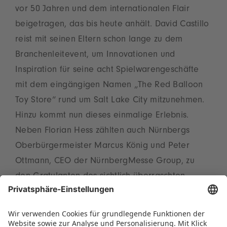
vor 50 Jahren und dem internationalen Flair
beigetragen, das bis heute anhält. David Castillo
reist mit seinen Eltern schon lange zu dem
Branchenleitevent, um Innovationen und
Inspiration für seine acht Spielwarengeschäfte
mit dem eingängigen Namen „The Red Balloon
Toy Store“ rund um Salt Lake City mitzunehmen.
Hinzu kommt nun dieses einmalige Erlebnis.
Neben Florian Hess zählten auch Nürnbergs
Oberbürgermeister Marcus König und Peter
Ottmann, CEO der NürnbergMesse Group, zu
den Gratulanten des sichtlich überraschten
Händlers.
Diese Information teilen: