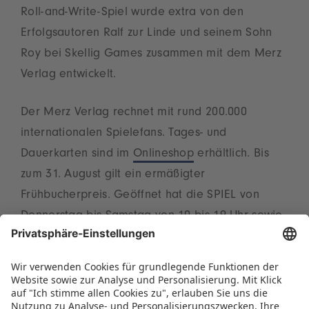
Roll-and-Write-Spiel wurde extra von den
Erfolgsautoren Ralf zur Linde und seinem Sohn
Roy bei Skellig Games zusammen mit dem Merz
Verlag entwickelt.
Der Merz Verlag rechnet mit rund 200.000
internationalen Spielefans. Tages- und
Dauerkarten sind im
Onlineshop
erhältlich. Bis
zum 31. August gilt ein ermäßigter
Frühbucherpreis. Geöffnet hat die SPIEL von
Donnerstag bis Samstag von 10 bis 19 Uhr sowie
am Sonntag bis 18 Uhr.
Diese Information teilen: