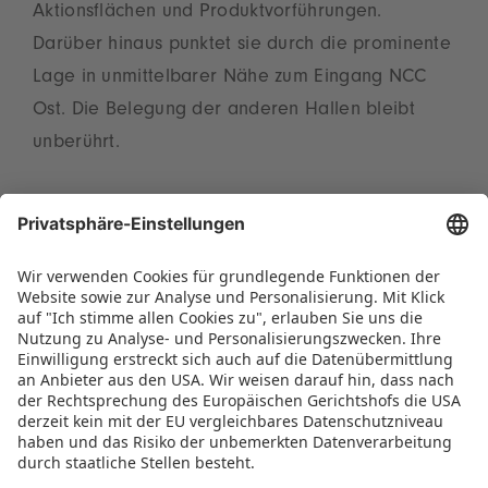
Aktionsflächen und Produktvorführungen.
Darüber hinaus punktet sie durch die prominente
Lage in unmittelbarer Nähe zum Eingang NCC
Ost. Die Belegung der anderen Hallen bleibt
unberührt.
„Die Veränderungen sind darauf ausgerichtet,
die Attraktivität der Spielwarenmesse weiter zu
steigern und Synergien zu fördern, aber auch
Perspektiven für Erweiterungen aufzuzeigen, um
allen Teilnehmenden ein optimales Messe-
Erlebnis zu bieten“, resümiert Christian Ulrich.
PRESSEMITTEILUNG ALS PDF HERUNTERLADEN