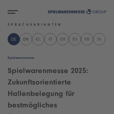
SPRACHVARIANTEN
EL
IT
ZH
ES
FR
JA
DE
EN
Spielwarenmesse
Spielwarenmesse 2025:
Zukunftsorientierte
Hallenbelegung für
bestmögliches