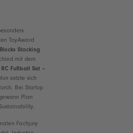
besonders
ten ToyAward
locks Stacking
chied mit dem
s
RC Fußball Set –
un setzte sich
urch. Bei Startup
 gewann Plan
ustainability.
onalen Fachjury