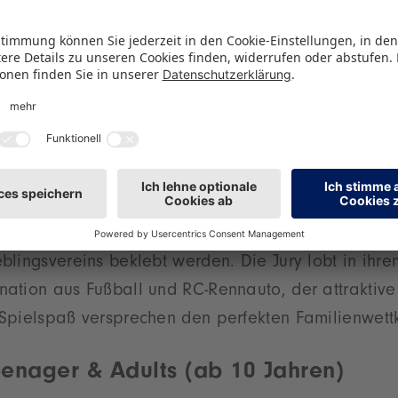
amit ist ein großartiges, ganz neuartiges Memorys
er Kinder weckt“, so die Jurorinnen und Juroren.
hoolKids (6-10 Jahre)
 Bundesliga, Carrera Toys
f RC-Autos: Mit dem RC Fußball Set – Bundesliga kom
rhalb eines aufgebauten Feldes schieben zwei Spiel
utos einen Miniatur-Fußball ins gegnerische Tor. Je
blingsvereins beklebt werden. Die Jury lobt in ihr
ation aus Fußball und RC-Rennauto, der attraktive
Spielspaß versprechen den perfekten Familienwett
eenager & Adults (ab 10 Jahren)