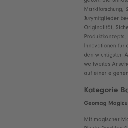
gekürt. Sie umfas
Marktforschung, 
Jurymitglieder be
Originalität, Sic
Produktkonzepts, 
Innovationen für
den wichtigsten 
weltweites Anseh
auf einer eigenen
Kategorie Ba
Geomag Magicube
Mit magischer M