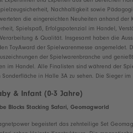
st Expertinnen und Experten aus den Bereichen Hand
Spielzeugsicherheit, Nachhaltigkeit sowie Pädagogi
werteten die eingereichten Neuheiten anhand der K
herheit, Spielspaß, Erfolgspotenzial im Handel, Verst
Verarbeitung & Qualität. Insgesamt haben die Auss
 den ToyAward der Spielwarenmesse angemeldet. De
Auszeichnungen der Spielwarenbranche und genießt
en im Handel. Alle Finalisten sind während der S
 Sonderfläche in Halle 3A zu sehen. Die Sieger im 
by & Infant (0-3 Jahre)
 Blocks Stacking Safari, Geomagworld
agnetpower begeistert das zehnteilige Set Geoma