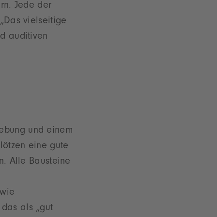
ern. Jede der
„Das vielseitige
nd auditiven
gebung und einem
lötzen eine gute
n. Alle Bausteine
owie
das als „gut