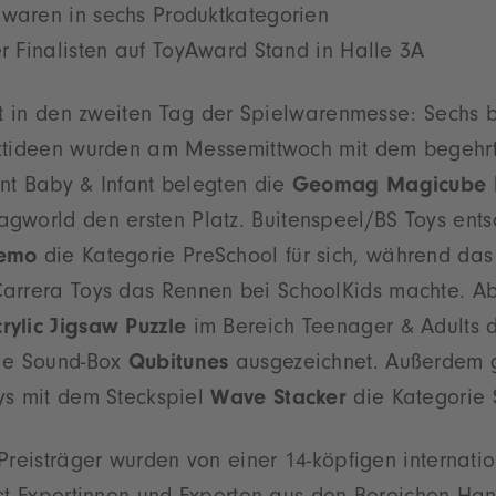
lwaren in sechs Produktkategorien
er Finalisten auf ToyAward Stand in Halle 3A
akt in den zweiten Tag der Spielwarenmesse: Sechs 
uktideen wurden am Messemittwoch mit dem begehr
nt Baby & Infant belegten die
Geomag Magicube B
world den ersten Platz. Buitenspeel/BS Toys ents
emo
die Kategorie PreSchool für sich, während da
arrera Toys das Rennen bei SchoolKids machte. Abf
ylic Jigsaw Puzzle
im Bereich Teenager & Adults d
die Sound-Box
Qubitunes
ausgezeichnet. Außerdem
ys mit dem Steckspiel
Wave Stacker
die Kategorie S
Preisträger wurden von einer 14-köpfigen internati