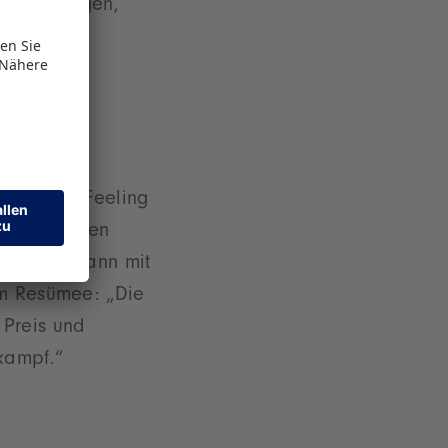
piel gelungen,
mt Kicker-Feeling
er mit ihren
des Auto kann mit
em Resümee: „Die
 Preis und
kampf.“