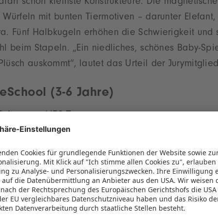
afari schon kleinste Konstrukteure. Die magnetisch
 Würfeln mit bunten Tiermotiven – darunter Elefant,
ra. Fünf Halbkugeln erhöhen die Schwierigkeit und 
hl beim Stapeln. „Ein niedliches, schönes Baby-Sp
lüsch auskommt“, lautet das Urteil der Jurymitglied
eSchool (3-6 Jahre)
uitenspeel/BS Toys
iel 3 Shape Memo besteht aus griffigen Karten unt
ung. Legt man jeweils drei ineinander, ergibt sich 
 Karten liegen verdeckt aus, so dass die Spieler n
inden müssen. Aus simplen 3D-Formen entsteht dadu
ee, welche die Augen-Hand-Koordination sowie str