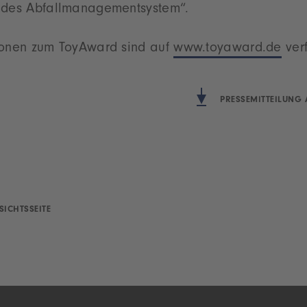
ndes Abfallmanagementsystem“.
ionen zum ToyAward sind auf
www.toyaward.de
ver
PRESSEMITTEILUNG 
SICHTSSEITE