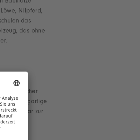
en Bauklötze
 Löwe, Nilpferd,
schulen das
ielzeug, das ohne
er.
erschiedlicher
eine einzigartige
och das Paar zur
rch eine
ategisches