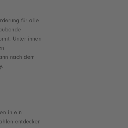
rderung für alle
eraubende
ormt. Unter ihnen
en
 kann nach dem
y.
en in ein
Zahlen entdecken