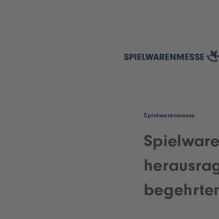
Spielwarenmesse
Spielwar
herausra
begehrte