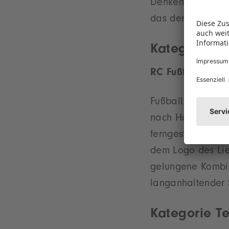
Denken schult. „D
das den Ehrgeiz d
Kategorie Sc
RC Fußball Set –
Fußball trifft au
nach Hause. Inne
ferngesteuerten A
dem Logo des Lie
gelungene Kombin
langanhaltender 
Kategorie T