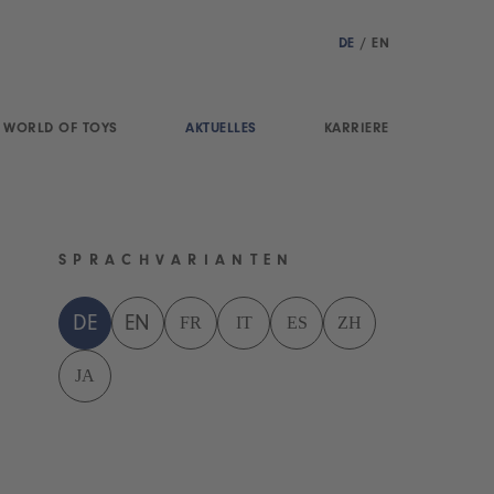
DE
/
EN
WORLD OF TOYS
AKTUELLES
KARRIERE
SPRACHVARIANTEN
FR
IT
ES
ZH
DE
EN
JA