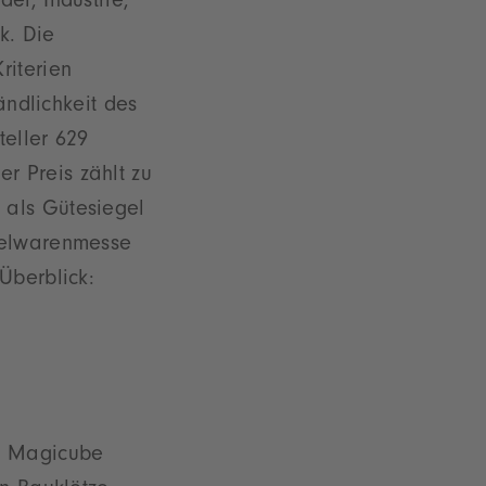
el, Industrie,
k. Die
riterien
ändlichkeit des
teller 629
r Preis zählt zu
 als Gütesiegel
pielwarenmesse
Überblick:
g Magicube