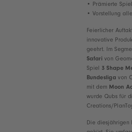
Prämierte Spie
Vorstellung all
Feierlicher Auft
innovative Prod
geehrt. Im Segme
Safari
von Geomag
Spiel
3 Shape M
Bundesliga
von C
mit dem
Moon Acr
wurde Qubs für 
Creations/PlanTo
Die diesjährigen 