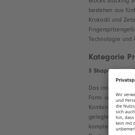
Blocks Stacking S
bestehen aus fünf
Krokodil und Zeb
Fingerspitzengefü
Technologie und P
Kategorie Pr
3 Shape Memo, B
Das innovative Sp
Form- und Farbgeb
Kombination. Alle
gelegten Figur f
komplexe Spielid