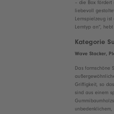
– die Box fördert
liebevoll gestalt
Lernspielzeug ist
Lerntyp an“, hebt 
Kategorie Su
Wave Stacker, Pl
Das formschöne S
außergewöhnliche
Griffigkeit, so d
sind aus einem s
Gummibaumholzsp
unbedenklichem, 