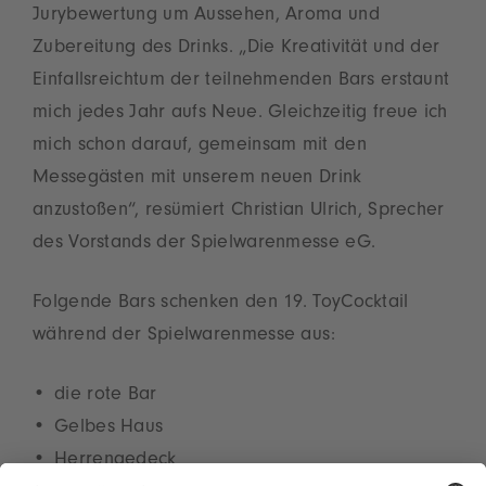
Jurybewertung um Aussehen, Aroma und
Zubereitung des Drinks. „Die Kreativität und der
Einfallsreichtum der teilnehmenden Bars erstaunt
mich jedes Jahr aufs Neue. Gleichzeitig freue ich
mich schon darauf, gemeinsam mit den
Messegästen mit unserem neuen Drink
anzustoßen“, resümiert Christian Ulrich, Sprecher
des Vorstands der Spielwarenmesse eG.
Folgende Bars schenken den 19. ToyCocktail
während der Spielwarenmesse aus:
die rote Bar
Gelbes Haus
Herrengedeck