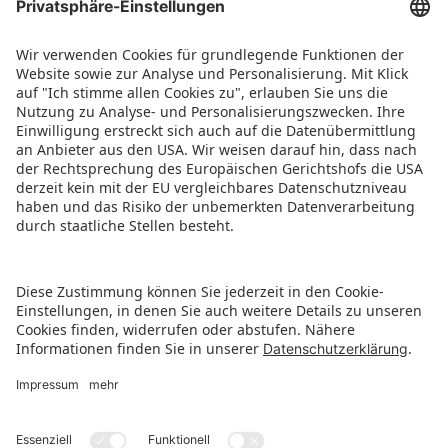
Levi Bar im Leonardo Royal Hotel
Public im Scandic Nürnberg Central
TREFF im Arvena Park Hotel
PRESSEMITTEILUNG ALS PDF HERUNTERLADEN
REZEPT TOYCOCKTAIL HERUNTERLADEN
ZURÜCK ZUR ÜBERSICHTSSEITE