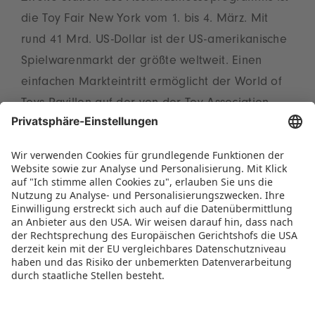
die Toy Fair New York vom 1. bis 4. März. Mit
rund 41 Mrd. US-Dollar ist der US-amerikanische
Spielwarenmarkt der größte weltweit. Einen
einfachen Markteintritt ermöglicht der World of
Toys Pavillon auf der von der Toy Association
organisierten Fachmesse im Jacob K. Javits
Convention Center. Noch bis zum 15. Oktober
können sich interessierte Firmen einen Platz auf
2
dem 200 m
großen Gemeinschaftsstand in
prominenter Lage auf Level 3 sichern.
PRESSEMITTEILUNG ALS PDF HERUNTERLADEN