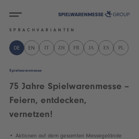
SPRACHVARIANTEN
IT
ZH
FR
JA
ES
PL
DE
EN
Spielwarenmesse
75 Jahre Spielwarenmesse –
Feiern, entdecken,
vernetzen!
Aktionen auf dem gesamten Messegelände