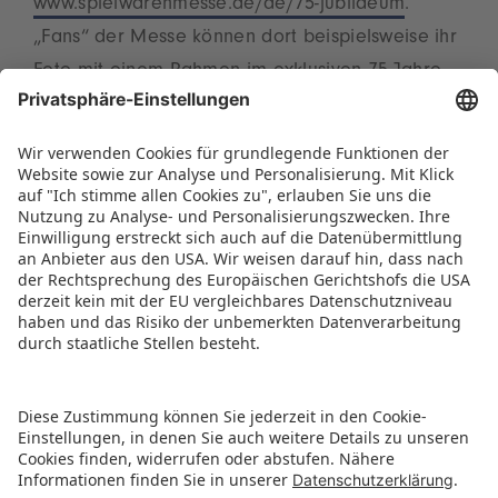
www.spielwarenmesse.de/de/75-jubilaeum
.
„Fans“ der Messe können dort beispielsweise ihr
Foto mit einem Rahmen im exklusiven 75-Jahre-
Design versehen und ihre Vorfreude auf die
größte Branchenparty des Jahres teilen.
PRESSEMITTEILUNG ALS PDF HERUNTERLADEN
MEILENSTEINE ALS PDF HERUNTERLADEN