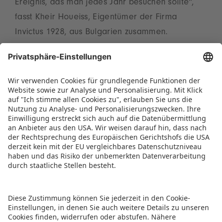
Ereignis, das man jedes Jahr besuchen sollte“,
fasst Kheir Houeiss, Eigentümer der Firma
Invictus 1928, aus Bulgarien zusammen.
Insgesamt würden 96 Prozent anderen
Unternehmen eine Teilnahme empfehlen. Die
nächste Gelegenheit bietet sich bereits zum 75.
Geburtstag der Spielwarenmesse. Die
Jubiläumsausgabe findet vom 27. bis 31. Januar
2026 statt.
PRESSEMITTEILUNG ALS PDF HERUNTERLADEN