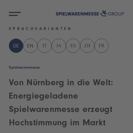
SPRACHVARIANTEN
IT
JA
ES
ZH
FR
DE
EN
Spielwarenmesse
Von Nürnberg in die Welt:
Energiegeladene
Spielwarenmesse erzeugt
Hochstimmung im Markt